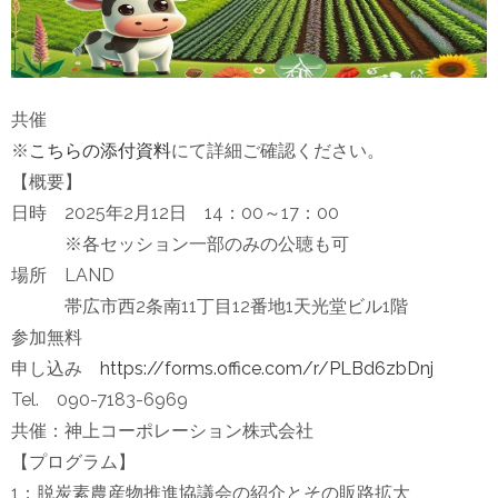
共催
※
こちらの添付資料
にて詳細ご確認ください。
【概要】
日時 2025年2月12日 14：00～17：00
※各セッション一部のみの公聴も可
場所 LAND
帯広市西2条南11丁目12番地1天光堂ビル1階
参加無料
申し込み
https://forms.office.com/r/PLBd6zbDnj
Tel. 090-7183-6969
共催：神上コーポレーション株式会社
【プログラム】
1：脱炭素農産物推進協議会の紹介とその販路拡大