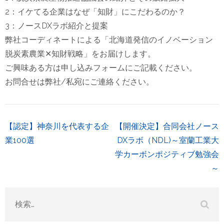
2：イケてる企業はなぜ「知財」にこだわるのか？
3：ノースDXラボ紹介と提案
弊社コーディネートによる「北海道発信のイノベーション
脱炭素農業✕知財戦略」をお届けします。
ご興味ある方は申し込みフォームにご記載ください。
お問合せは弊社/私宛にご連絡ください。
投
【認定】神奈川を代表する企
【開催決定】合同会社ノース
稿
業100選
DXラボ（NDL)～室蘭工業大
ナ
学カーボンポジティブ勉強会
ビ
～
ゲ
ー
検
シ
索:
ョ