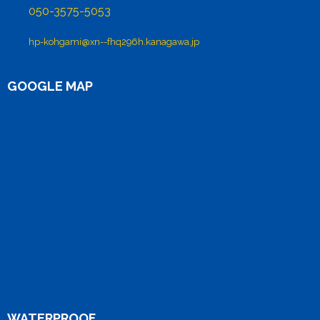
050-3575-5053
hp-kohgami@xn--fhq296h.kanagawa.jp
GOOGLE MAP
WATERPROOF