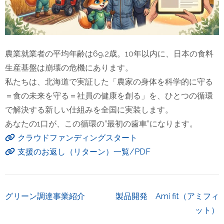
農業就業者の平均年齢は69.2歳。10年以内に、日本の食料
生産基盤は崩壊の危機にあります。
私たちは、北海道で実証した「農家の身体を科学的に守る
＝食の未来を守る＝社員の健康を創る」を、ひとつの循環
で解決する新しい仕組みを全国に実装します。
あなたの1口が、この循環の”最初の歯車”になります。
クラウドファンディングスタート
支援のお返し（リターン）一覧/PDF
投
グリーン調達事業紹介
製品開発 Ami fit（アミフィ
稿
ット）
ナ