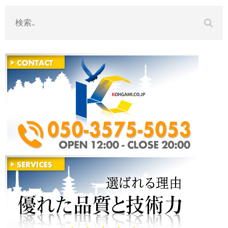
ビ
検
ゲ
索:
ー
シ
ョ
ン