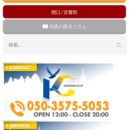
開口/音響部
代表の防水コラム
検
索: